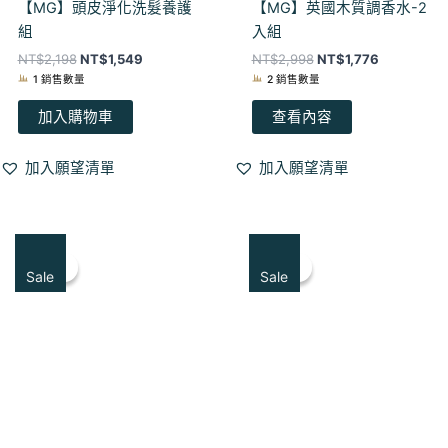
【MG】頭皮淨化洗髮養護
【MG】英國木質調香水-2
組
入組
NT$
2,198
NT$
1,549
NT$
2,998
NT$
1,776
1 銷售數量
2 銷售數量
加入購物車
查看內容
加入願望清單
加入願望清單
原
目
原
目
始
前
始
前
特賣！
特賣！
特賣！
特賣！
價
價
價
價
Sale
Sale
格：
格：
格：
格：
NT$570。
NT$460。
NT$1,598。
NT$845。