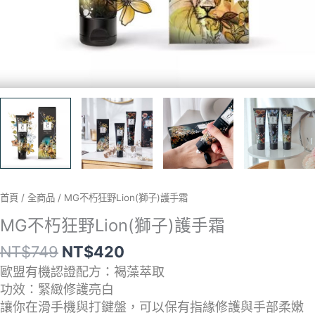
首頁
/
全商品
/ MG不朽狂野Lion(獅子)護手霜
MG不朽狂野Lion(獅子)護手霜
NT$
749
NT$
420
歐盟有機認證配方：褐藻萃取
功效：緊緻修護亮白
讓你在滑手機與打鍵盤，可以保有指緣修護與手部柔嫩