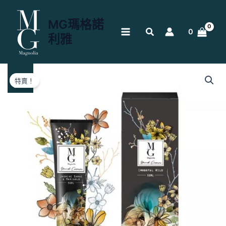
跳
至
MG瑪格諾
主
0
利雅
要
內
容
原
目
始
前
特賣！
Sale
價
價
格：
格：
NT$749。
NT$420。