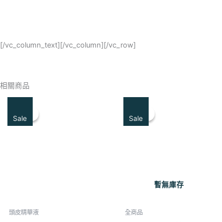
[/vc_column_text][/vc_column][/vc_row]
相關商品
原
目
原
目
始
前
始
前
特賣！
特賣！
特賣！
特賣！
價
價
價
價
Sale
Sale
格：
格：
格：
格：
NT$2,198。
NT$1,549。
NT$2,998。
NT$1,776
暫無庫存
頭皮精華液
全商品