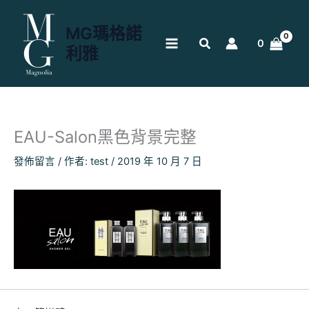
跳
至
MG瑪格諾
主
0
利雅
要
內
容
EAU-Salon黑色背景完整
發佈留言
/ 作者:
test
/
2019 年 10 月 7 日