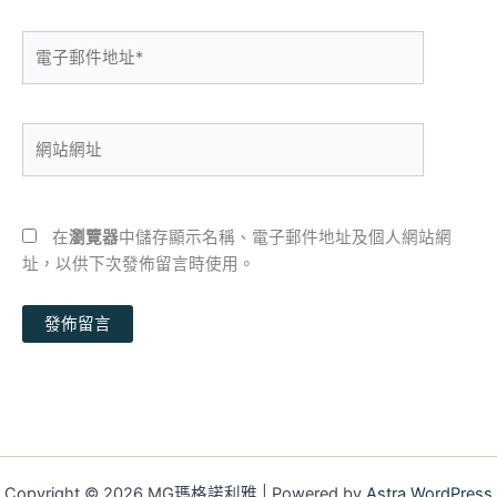
電
子
郵
件
網
地
站
址
網
*
址
在
瀏覽器
中儲存顯示名稱、電子郵件地址及個人網站網
址，以供下次發佈留言時使用。
Copyright © 2026 MG瑪格諾利雅 | Powered by
Astra WordPress