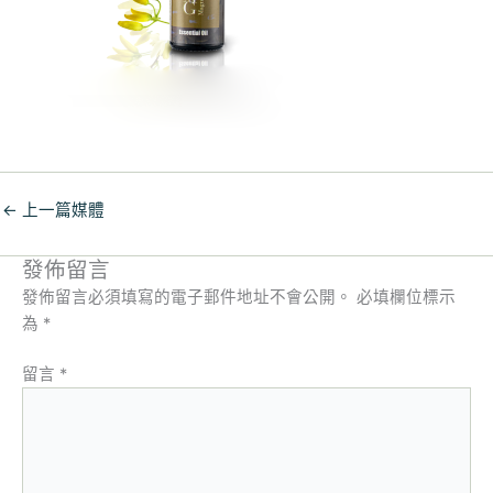
←
上一篇媒體
發佈留言
發佈留言必須填寫的電子郵件地址不會公開。
必填欄位標示
為
*
留言
*