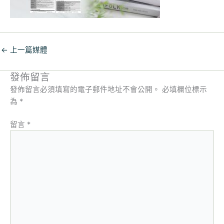
←
上一篇媒體
發佈留言
發佈留言必須填寫的電子郵件地址不會公開。
必填欄位標示
為
*
留言
*