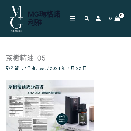
跳
至
MG瑪格諾
主
0
利雅
要
內
容
茶樹精油-05
發佈留言
/ 作者:
test
/
2024 年 7 月 22 日