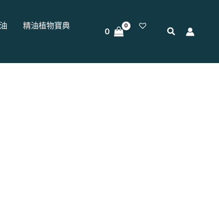
0
油
精油植物寶典
0