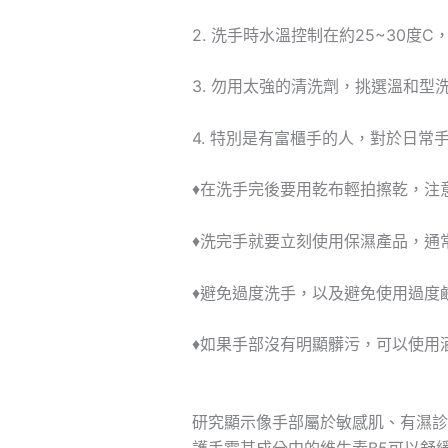
2. 洗手時水溫控制在約25~30
3. 勿用太強的清洗劑，挑選溫和型
4. 特別是有富櫃手的人，對於日常手
♦在洗手完後要用乾布輕拍擦乾，注
♦洗完手就要立刻使用保濕產品，通
♦避免過度洗手，以及避免使用過度
♦如果手部沒有明顯髒污，可以使用
研究顯示像手部屬於敏感肌、有濕診
護手霜其成分中的維生素
B5
可以舒