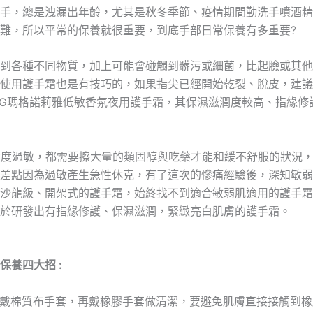
手，總是洩漏出年齡，尤其是秋冬季節、疫情期間勤洗手噴酒精
難，所以平常的保養就很重要，到底手部日常保養有多重要?
到各種不同物質，加上可能會碰觸到髒污或細菌，比起臉或其他
使用護手霜也是有技巧的，如果指尖已經開始乾裂、脫皮，建議
G瑪格諾莉雅低敏香氛夜用護手霜，其保濕滋潤度較高、指緣修
極度過敏，都需要擦大量的類固醇與吃藥才能和緩不舒服的狀況
差點因為過敏產生急性休克，有了這次的慘痛經驗後，深知敏弱
沙龍級、開架式的護手霜，始終找不到適合敏弱肌適用的護手霜
於研發出有指緣修護、保濕滋潤，緊緻亮白肌膚的護手霜。
養四大招 :
先配戴棉質布手套，再戴橡膠手套做清潔，要避免肌膚直接接觸到