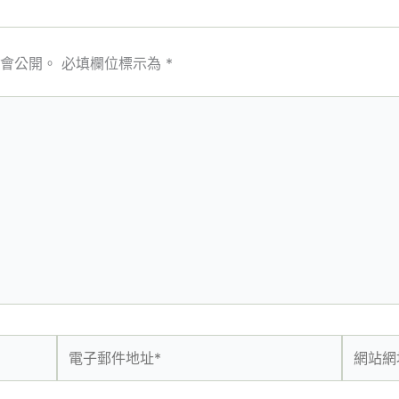
會公開。
必填欄位標示為
*
電
網
子
站
郵
網