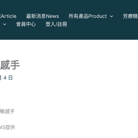
誌
Article
最新消息
News
所有產品
Product
芳療精
a
會員中心
登入/註冊
感手
月 4 日
敏感手
WS提供