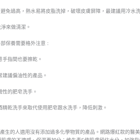
度C，避免過高，熱水易將皮脂洗掉，破壞皮膚屏障，最建議用冷水
洗淨來做清潔。
部保養需要格外注意 :
意手指間也要擦乾。
常建議偏油性的產品。
鹼性的肥皂洗手。
酒精乾洗手來取代使用肥皂跟水洗手，降低刺激。
產生的人適用沒有添加過多化學物質的產品。網路爆紅款的醫美
緩肌膚的不適感、保濕更加分；維生素
E
使肌膚留住水分，加強指