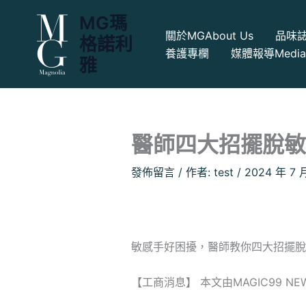
跳
MG瑪
至
關於MG
About Us
品味
格諾利
主
養護專欄
媒體報導
Medi
要
雅
內
容
醫師四大招擺脫敏
發佈留言
/ 作者:
test
/
2024 年 7 
敏感手好困擾，醫師教你四大招擺脫
【工商消息】 本文由MAGIC99 NE