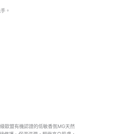
洗手。
級歐盟有機認證的低敏香氛
MG
天然
緣修護、保濕滋潤，緊緻亮白肌膚，