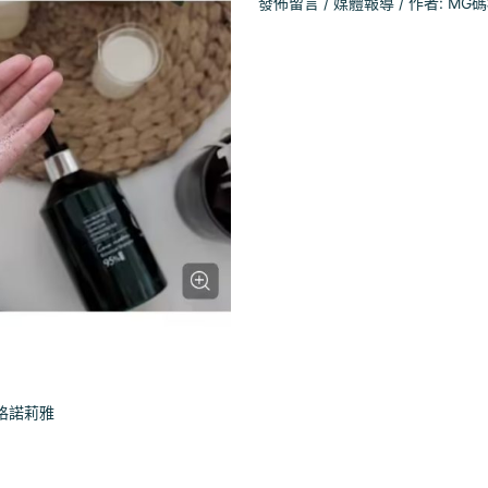
發佈留言
/
媒體報導
/ 作者:
MG
格諾莉雅