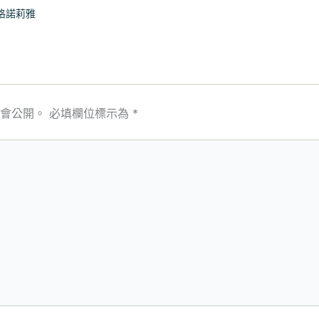
格諾莉雅
會公開。
必填欄位標示為
*