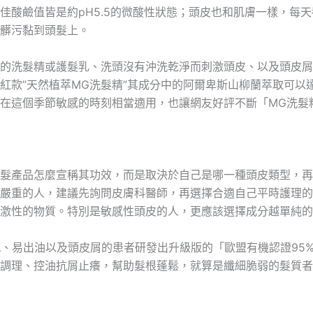
佳酸鹼值皆是約pH5.5的微酸性狀態；頭皮也和肌膚一樣，每
髒污黏到頭髮上。
的洗髮精或護髮乳、洗頭沒有沖洗乾淨而刺激頭皮、以及頭皮屑
紅款”天然植萃MG洗髮精”其成分中的阿爾卑斯山柳蘭萃取可以
在這個季節敏感的時刻相當適用，也讓網友好評不斷「MG洗髮
髮產品怎麼宣稱其功效，而是取決於自己是哪一種頭皮類型，再
嚴重的人，建議先詢問皮膚科醫師，再選擇合適自己平時護理的
激性的物質。特別是敏感性頭皮的人，更應該選擇成分越單純的
感、易出油以及頭皮屑的患者研發出升級版的「歐盟有機認證95
調理、控油抗屑止癢，幫助髮根蓬鬆，就算是纖細脆弱的髮質者