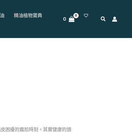
0
油
精油植物寶典
0
頭皮困擾的尷尬時刻。其實健康的頭