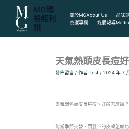
跳
MG瑪
至
關於MG
About Us
品味
格諾利
主
養護專欄
媒體報導
Medi
要
雅
內
容
天氣熱頭皮長痘好
發佈留言
/ 作者:
test
/
2024 年 7 
天氣悶熱頭皮長痘痘、好癢怎麼辦 ? 
每當季節交替，頭髮下的皮膚怎麼也