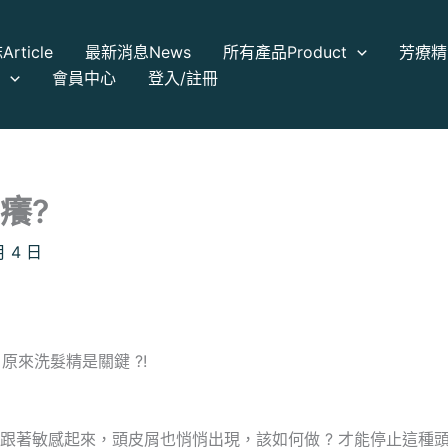
誌
Article
最新消息
News
所有產品
Product
芳療精
a
會員中心
登入/註冊
癢?
月 4 日
原來洗髮精是關鍵 ?!
跟著敏感起來，頭皮屑也悄悄出現，該如何做 ? 才能停止這種