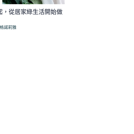
起，從居家綠生活開始做
碼格諾莉雅