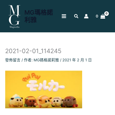
跳
至
MG瑪格諾
主
0
利雅
要
內
容
2021-02-01_114245
發佈留言
/ 作者:
MG碼格諾莉雅
/
2021 年 2 月 1 日