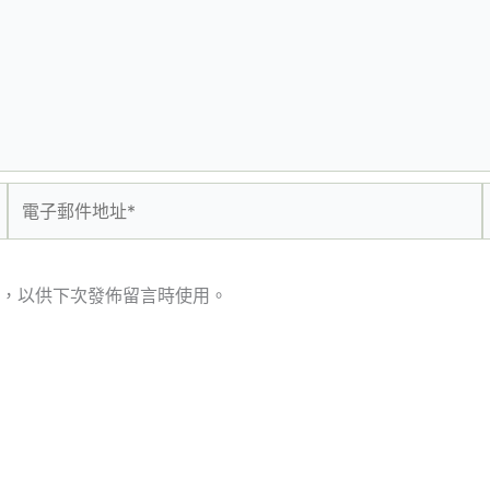
電
子
郵
件
，以供下次發佈留言時使用。
地
址
*