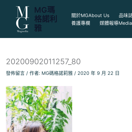
跳
MG瑪
至
關於MG
About Us
品味
格諾利
主
養護專欄
媒體報導
Medi
要
雅
內
容
20200902011257_80
發佈留言
/ 作者:
MG碼格諾莉雅
/
2020 年 9 月 22 日