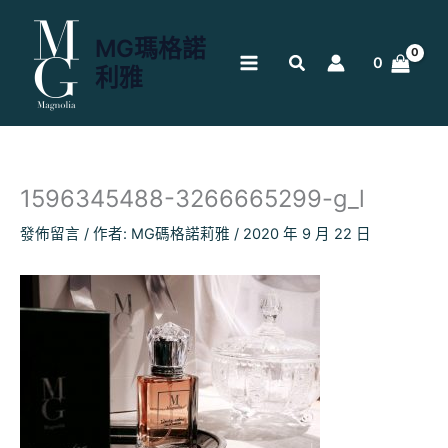
跳
至
MG瑪格諾
主
0
利雅
要
內
容
1596345488-3266665299-g_l
發佈留言
/ 作者:
MG碼格諾莉雅
/
2020 年 9 月 22 日