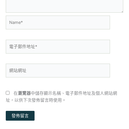
Name*
電
子
郵
件
網
地
站
址
網
*
址
在
瀏覽器
中儲存顯示名稱、電子郵件地址及個人網站網
址，以供下次發佈留言時使用。