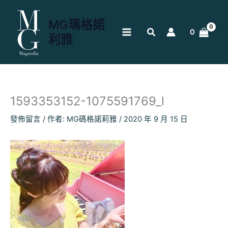
跳
至
MG瑪格諾
主
0
利雅
要
內
容
1593353152-1075591769_l
發佈留言
/ 作者:
MG碼格諾莉雅
/
2020 年 9 月 15 日