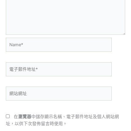
Name*
電
子
郵
件
網
地
站
址
網
*
址
在
瀏覽器
中儲存顯示名稱、電子郵件地址及個人網站網
址，以供下次發佈留言時使用。