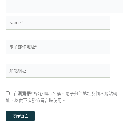
Name*
電
子
郵
件
網
地
站
址
網
*
址
在
瀏覽器
中儲存顯示名稱、電子郵件地址及個人網站網
址，以供下次發佈留言時使用。