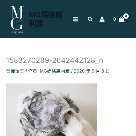
跳
至
MG瑪格諾
主
0
利雅
要
內
容
1583270289-2642442128_n
發佈留言
/ 作者:
MG碼格諾莉雅
/
2020 年 9 月 8 日