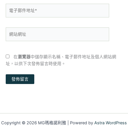
電
子
郵
件
網
地
站
址
網
*
址
在
瀏覽器
中儲存顯示名稱、電子郵件地址及個人網站網
址，以供下次發佈留言時使用。
Copyright © 2026 MG瑪格諾利雅 | Powered by
Astra WordPress