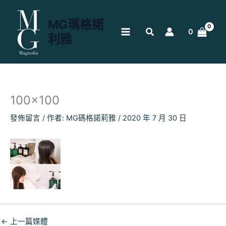
跳
至
MG瑪格諾
主
0
利雅
要
內
容
100×100
發佈留言
/ 作者:
MG碼格諾莉雅
/
2020 年 7 月 30 日
←
上一篇媒體