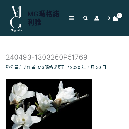
跳
至
MG瑪格諾
主
0
利雅
要
內
容
240493-1303260P51769
發佈留言
/ 作者:
MG碼格諾莉雅
/
2020 年 7 月 30 日