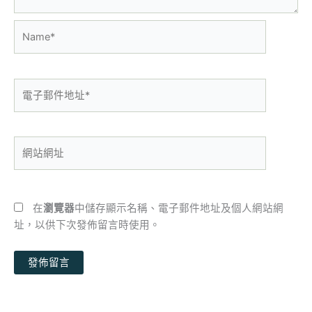
Name*
電
子
郵
件
網
地
站
址
網
*
址
在
瀏覽器
中儲存顯示名稱、電子郵件地址及個人網站網
址，以供下次發佈留言時使用。