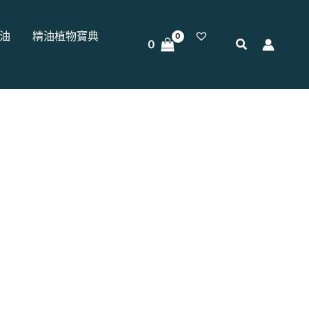
0
油
精油植物寶典
0