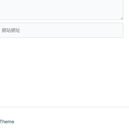
網
站
網
址
 Theme