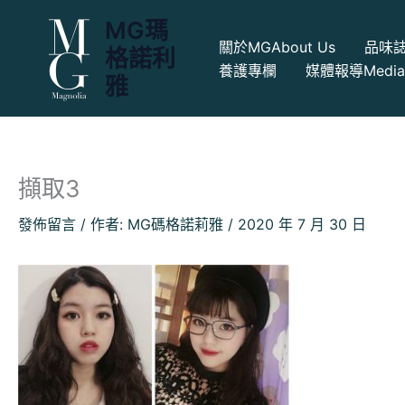
跳
MG瑪
至
關於MG
About Us
品味
格諾利
主
養護專欄
媒體報導
Medi
要
雅
內
容
擷取3
發佈留言
/ 作者:
MG碼格諾莉雅
/
2020 年 7 月 30 日