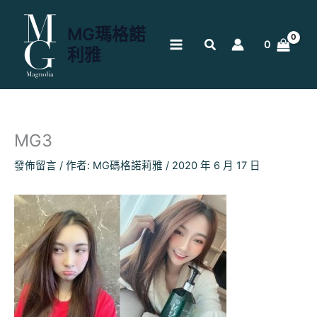
跳
至
MG瑪格諾
主
0
利雅
要
內
容
MG3
發佈留言
/ 作者:
MG碼格諾莉雅
/
2020 年 6 月 17 日