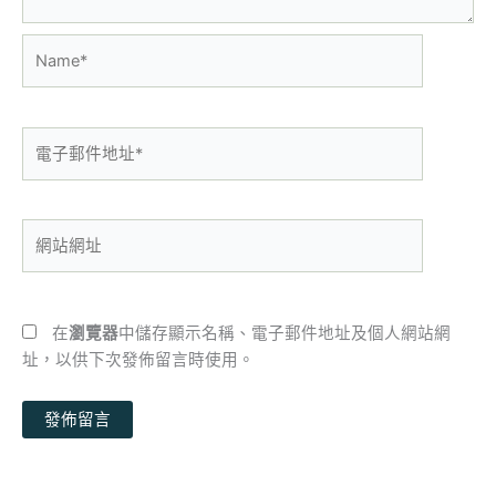
Name*
電
子
郵
件
網
地
站
址
網
*
址
在
瀏覽器
中儲存顯示名稱、電子郵件地址及個人網站網
址，以供下次發佈留言時使用。