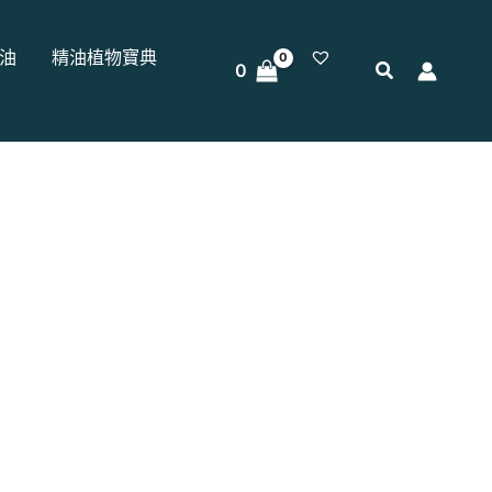
0
油
精油植物寶典
0