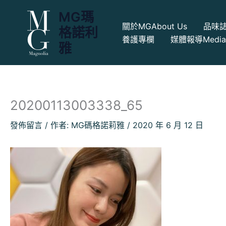
跳
MG瑪
至
關於MG
About Us
品味
格諾利
主
養護專欄
媒體報導
Medi
要
雅
內
容
20200113003338_65
發佈留言
/ 作者:
MG碼格諾莉雅
/
2020 年 6 月 12 日