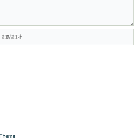
網
站
網
址
 Theme