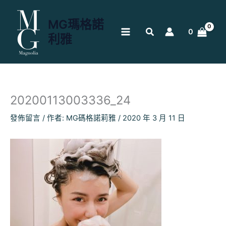
跳
至
MG瑪格諾
主
0
利雅
要
內
容
20200113003336_24
發佈留言
/ 作者:
MG碼格諾莉雅
/
2020 年 3 月 11 日