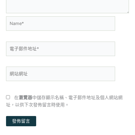
Name*
電
子
郵
件
網
地
站
址
網
*
址
在
瀏覽器
中儲存顯示名稱、電子郵件地址及個人網站網
址，以供下次發佈留言時使用。