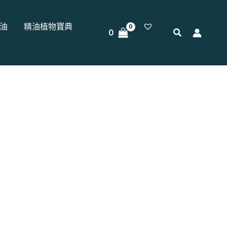
0
油
精油植物寶典
0