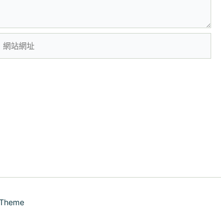
網
站
網
址
 Theme