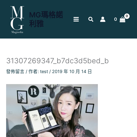
跳
至
MG瑪格諾
主
0
利雅
要
內
容
31307269347_b7dc3d5bed_b
發佈留言
/ 作者:
test
/
2019 年 10 月 14 日