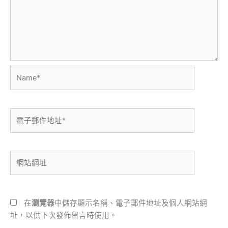
Name*
電
子
郵
件
網
地
站
址
網
*
址
在
瀏覽器
中儲存顯示名稱、電子郵件地址及個人網站網
址，以供下次發佈留言時使用。