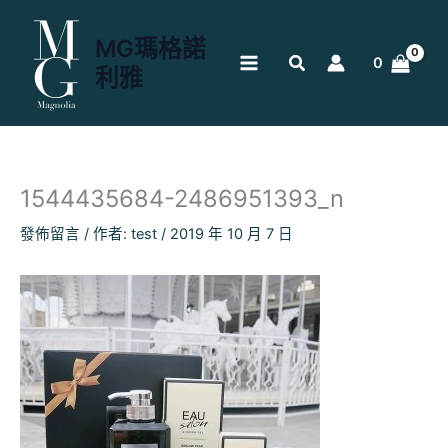
跳
至
MG瑪格諾
主
0
利雅
要
內
容
1544435684-2486951393_n
發佈留言
/ 作者:
test
/
2019 年 10 月 7 日