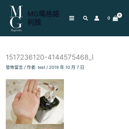
跳
至
MG瑪格諾
主
0
利雅
要
內
容
1517236120-4144575468_l
發佈留言
/ 作者:
test
/
2019 年 10 月 7 日