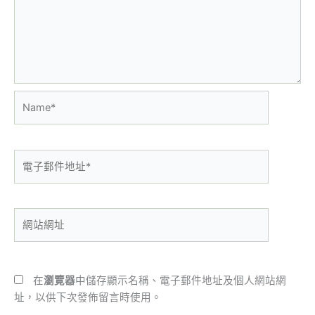
Name*
電
子
郵
件
網
地
站
址
網
*
址
在
瀏覽器
中儲存顯示名稱、電子郵件地址及個人網站網
址，以供下次發佈留言時使用。