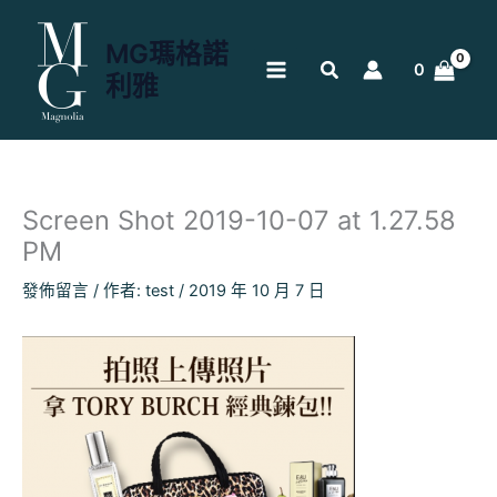
跳
至
MG瑪格諾
主
0
利雅
要
內
容
Screen Shot 2019-10-07 at 1.27.58
PM
發佈留言
/ 作者:
test
/
2019 年 10 月 7 日