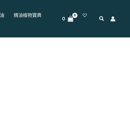
0
油
精油植物寶典
0