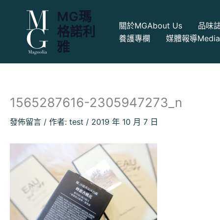
跳
MG瑪
至
關於MG
About Us
品味
格諾利
主
養護專欄
媒體報導
Medi
要
雅
內
容
1565287616-2305947273_n
發佈留言
/ 作者:
test
/
2019 年 10 月 7 日