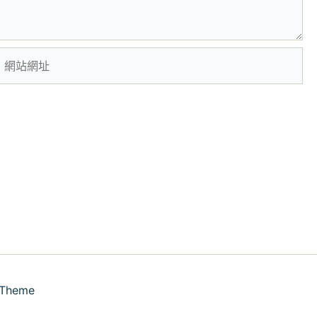
網
站
網
址
 Theme