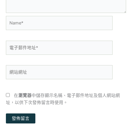
Name*
電
子
郵
件
網
地
站
址
網
*
址
在
瀏覽器
中儲存顯示名稱、電子郵件地址及個人網站網
址，以供下次發佈留言時使用。