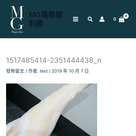
跳
至
MG瑪格諾
主
0
利雅
要
內
容
1517485414-2351444438_n
發佈留言
/ 作者:
test
/
2019 年 10 月 7 日