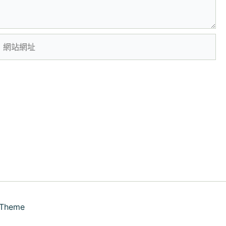
網
站
網
址
 Theme