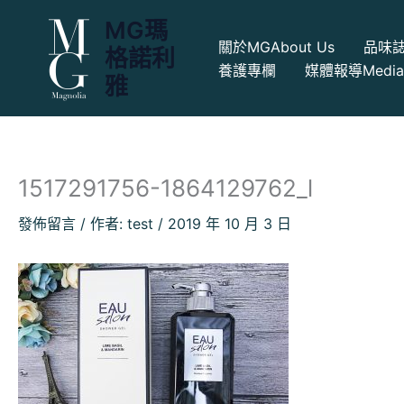
跳
MG瑪
至
關於MG
About Us
品味
格諾利
主
養護專欄
媒體報導
Medi
要
雅
內
容
1517291756-1864129762_l
發佈留言
/ 作者:
test
/
2019 年 10 月 3 日