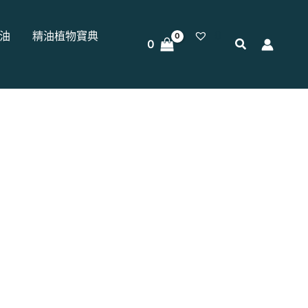
0
油
精油植物寶典
0