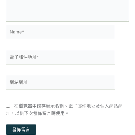
Name*
電
子
郵
件
網
地
站
址
網
*
址
在
瀏覽器
中儲存顯示名稱、電子郵件地址及個人網站網
址，以供下次發佈留言時使用。