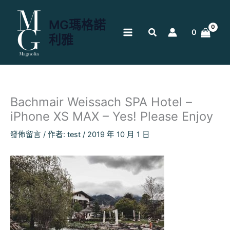
跳
至
MG瑪格諾
主
0
利雅
要
內
容
Bachmair Weissach SPA Hotel –
iPhone XS MAX – Yes! Please Enjoy
發佈留言
/ 作者:
test
/
2019 年 10 月 1 日