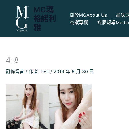
跳
MG瑪
至
關於MG
About Us
品味
格諾利
主
養護專欄
媒體報導
Medi
要
雅
內
容
4-8
發佈留言
/ 作者:
test
/
2019 年 9 月 30 日