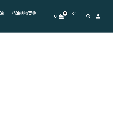
0
油
精油植物寶典
0