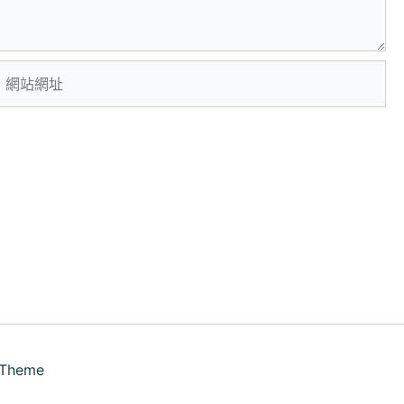
網
站
網
址
 Theme