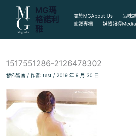
跳
MG瑪
至
關於MG
About Us
品味
格諾利
主
養護專欄
媒體報導
Medi
要
雅
內
容
1517551286-2126478302
發佈留言
/ 作者:
test
/
2019 年 9 月 30 日