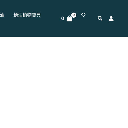
0
油
精油植物寶典
0