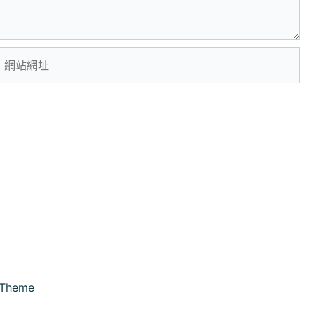
網
站
網
址
 Theme