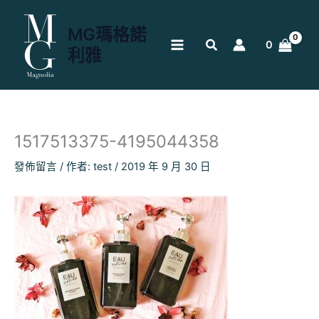
跳
至
MG瑪格諾
主
0
利雅
要
內
容
1517513375-4195044358
發佈留言
/ 作者:
test
/
2019 年 9 月 30 日