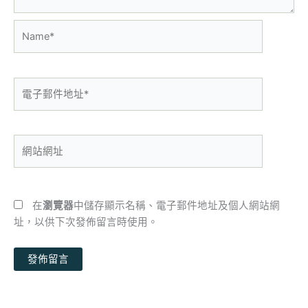
Name*
電
子
郵
件
網
地
站
址
網
*
址
在
瀏覽器
中儲存顯示名稱、電子郵件地址及個人網站網
址，以供下次發佈留言時使用。