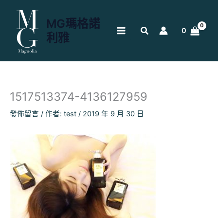
跳
至
MG瑪格諾
主
0
利雅
要
內
容
1517513374-4136127959
發佈留言
/ 作者:
test
/
2019 年 9 月 30 日