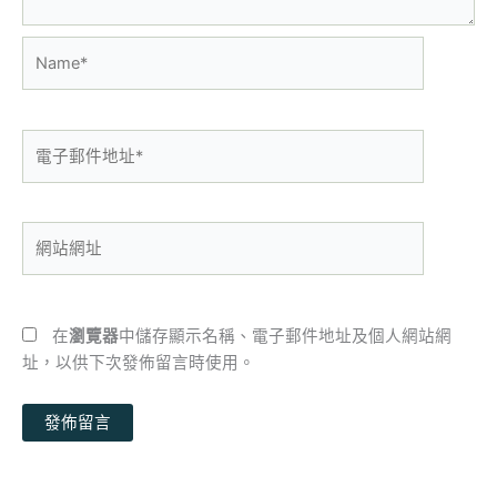
Name*
電
子
郵
件
網
地
站
址
網
*
址
在
瀏覽器
中儲存顯示名稱、電子郵件地址及個人網站網
址，以供下次發佈留言時使用。