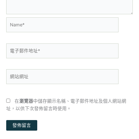
Name*
電
子
郵
件
網
地
站
址
網
*
址
在
瀏覽器
中儲存顯示名稱、電子郵件地址及個人網站網
址，以供下次發佈留言時使用。