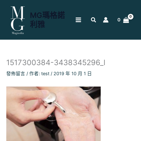
跳
至
MG瑪格諾
主
0
利雅
要
內
容
1517300384-3438345296_l
發佈留言
/ 作者:
test
/
2019 年 10 月 1 日