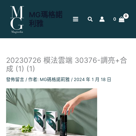
跳
至
MG瑪格諾
主
0
利雅
要
內
容
20230726 模法雲端 30376-調亮+合
成 (1) (1)
發佈留言
/ 作者:
MG碼格諾莉雅
/
2024 年 1 月 18 日