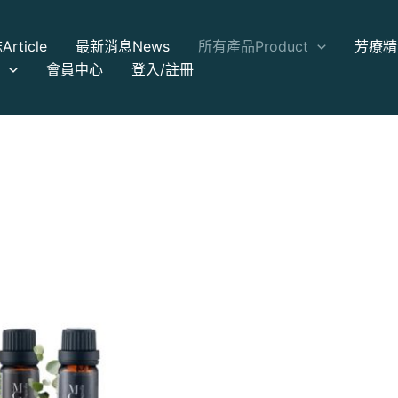
誌
Article
最新消息
News
所有產品
Product
芳療精
a
會員中心
登入/註冊
原
目
始
前
價
價
格：
格：
NT$1,636。
NT$1,599。