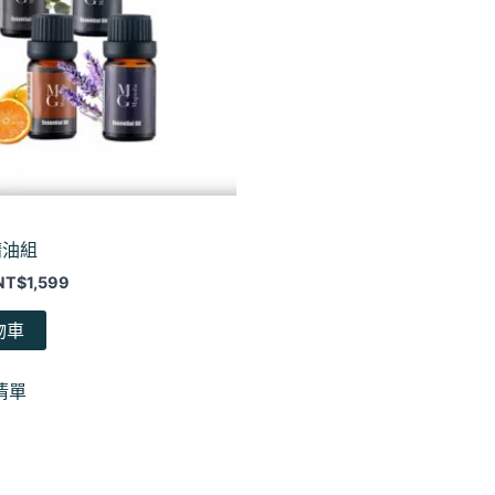
精油組
NT$
1,599
物車
清單