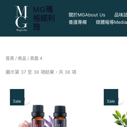
跳
MG瑪
至
關於MG
About Us
品味
格諾利
主
養護專欄
媒體報導
Medi
要
雅
內
容
首頁
/
商品
/ 頁面 4
顯示第 37 至 38 項結果，共 38 項
原
目
始
前
特賣！
特賣！
Sale
Sale
價
價
格：
格：
NT$1,746。
NT$1,599。