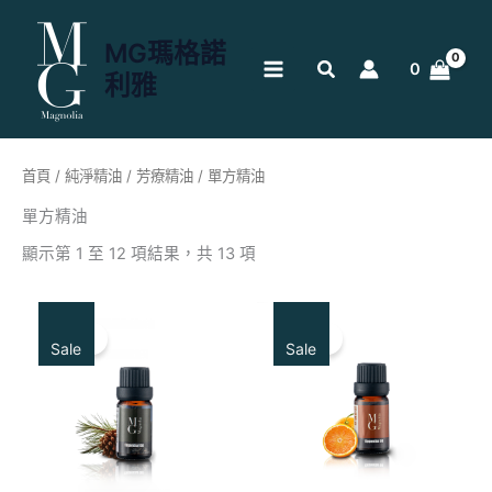
跳
至
MG瑪格諾
主
0
利雅
要
內
容
首頁
/
純淨精油
/
芳療精油
/ 單方精油
單方精油
顯示第 1 至 12 項結果，共 13 項
原
目
原
目
始
前
始
前
特賣！
特賣！
價
價
價
價
Sale
Sale
格：
格：
格：
格：
NT$630。
NT$500。
NT$550。
NT$440。