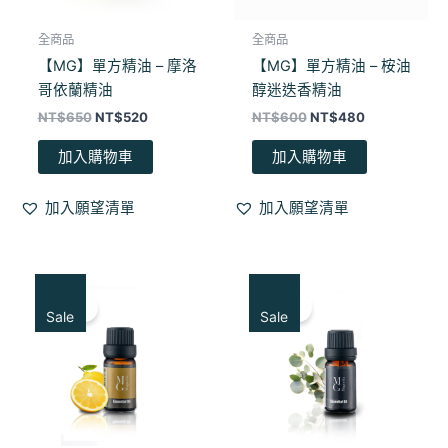
全商品
全商品
【MG】單方精油 – 摩洛
【MG】單方精油 – 桉油
哥依蘭精油
醇迷迭香精油
NT$
650
NT$
520
NT$
600
NT$
480
加入購物車
加入購物車
加入願望清單
加入願望清單
原
目
原
目
始
前
始
前
特賣！
特賣！
價
價
價
價
Sale
Sale
格：
格：
格：
格：
NT$600。
NT$480。
NT$620。
NT$500。