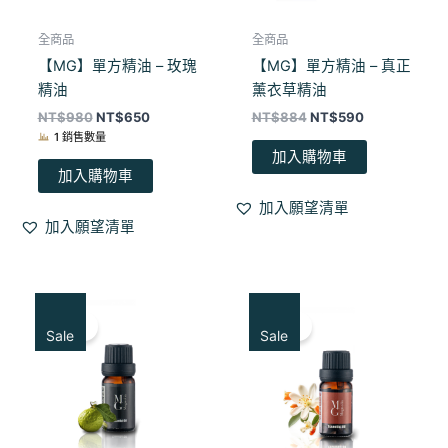
全商品
全商品
【MG】單方精油 – 玫瑰
【MG】單方精油 – 真正
精油
薰衣草精油
NT$
980
NT$
650
NT$
884
NT$
590
1 銷售數量
加入購物車
加入購物車
加入願望清單
加入願望清單
原
目
原
目
始
前
始
前
特賣！
特賣！
價
價
價
價
Sale
Sale
格：
格：
格：
格：
NT$700。
NT$560。
NT$570。
NT$460。