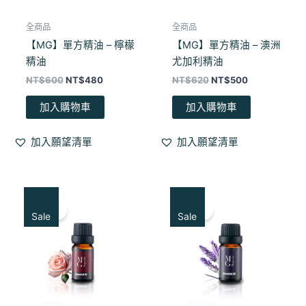
全商品
全商品
【MG】單方精油 – 檸檬
【MG】單方精油 – 澳洲
精油
尤加利精油
NT$
600
NT$
480
NT$
620
NT$
500
加入購物車
加入購物車
加入願望清單
加入願望清單
原
目
原
目
始
前
始
前
特賣！
特賣！
價
價
價
價
Sale
Sale
格：
格：
格：
格：
NT$980。
NT$650。
NT$884。
NT$590。