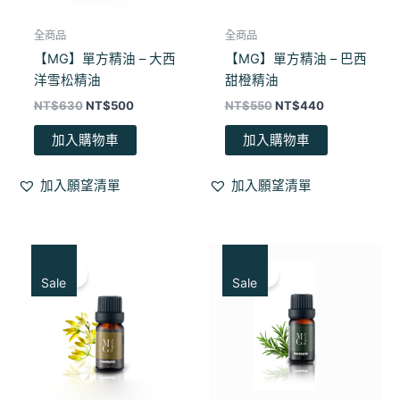
全商品
全商品
【MG】單方精油 – 大西
【MG】單方精油 – 巴西
洋雪松精油
甜橙精油
NT$
630
NT$
500
NT$
550
NT$
440
加入購物車
加入購物車
加入願望清單
加入願望清單
原
目
原
目
始
前
始
前
特賣！
特賣！
價
價
價
價
Sale
Sale
格：
格：
格：
格：
NT$650。
NT$520。
NT$600。
NT$480。