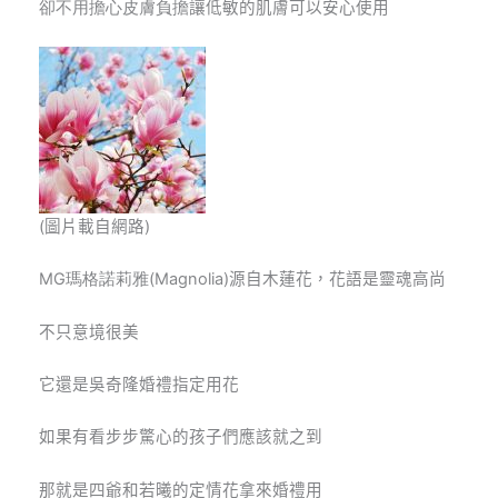
卻不用擔心皮膚負擔
讓低敏的肌膚可以安心使用
(圖片載自網路)
MG瑪格諾莉雅(Magnolia)
源自木蓮花，花語是靈魂高尚
不只意境很美
它還是吳奇隆婚禮指定用花
如果有看步步驚心的孩子們應該就之到
那就是四爺和若曦的定情花拿來婚禮用