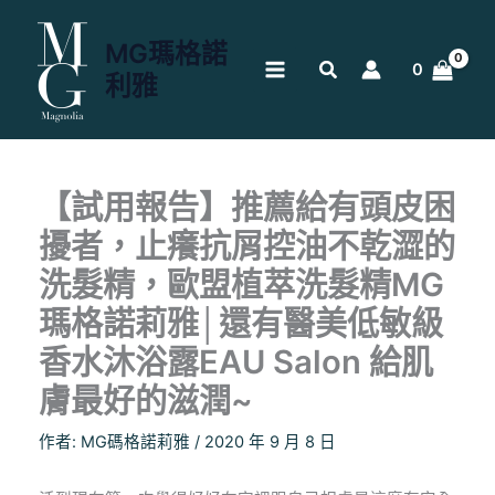
跳
至
MG瑪格諾
主
0
利雅
要
內
容
【試用報告】推薦給有頭皮困
擾者，止癢抗屑控油不乾澀的
洗髮精，歐盟植萃洗髮精MG
瑪格諾莉雅│還有醫美低敏級
香水沐浴露EAU Salon 給肌
膚最好的滋潤~
作者:
MG碼格諾莉雅
/
2020 年 9 月 8 日