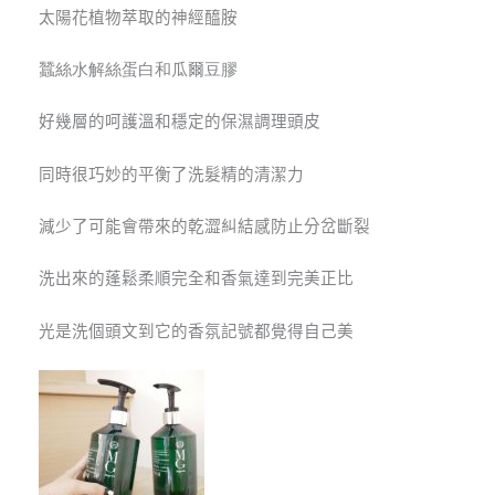
太陽花植物萃取的神經醯胺
蠶絲水解絲蛋白和瓜爾豆膠
好幾層的呵護溫和穩定的保濕調理頭皮
同時很巧妙的平衡了洗髮精的清潔力
減少了可能會帶來的乾澀糾結感防止分岔斷裂
洗出來的蓬鬆柔順完全和香氣達到完美正比
光是洗個頭文到它的香氛記號都覺得自己美