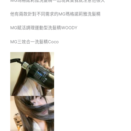
MG
瑪格諾莉雅洗髮精一出現其實我就注意他很久
他有兩款針對不同需求的
MG
瑪格諾莉雅洗髮精
MG賦活調理運動型洗髮精
WOODY
MG三效合一洗髮精
Coco