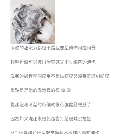
兩款的起泡力都很不錯我要給他們同燈同分
輕輕鬆鬆可以搓出清爽感又不失綿密的泡泡
洗完的過程整個感受不到黏膩感又沒有乾澀糾結感
重點是是他的泡泡真的很 鬆 軟
從起泡和清潔的時候就很有強健髮根感了
因為如果洗起來很乾澀會打結很難沒拉扯
MG 瑪格諾莉雅洗起來輕鬆不糾結的溫和泡泡