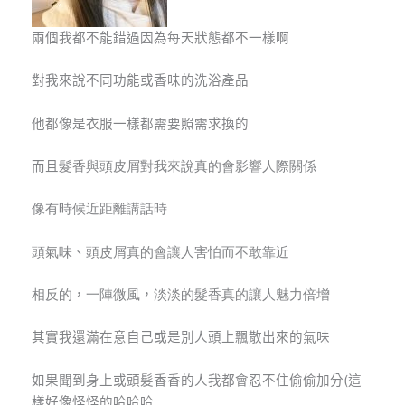
兩個我都不能錯過因為每天狀態都不一樣啊
對我來說不同功能或香味的洗浴產品
他都像是衣服一樣都需要照需求換的
而且
髮香與頭皮屑對我來說真的會影響人際關係
像
有時候近距離講話時
頭氣味
、
頭皮屑真的會讓人害怕而不敢靠近
相反的
，
一陣微風
，
淡淡的髮香真的讓人魅力倍增
其實我還滿在意自己或是別人頭上飄散出來的氣味
如果聞到身上或頭髮香香的人我都會忍不住偷偷加分(這
樣好像怪怪的哈哈哈