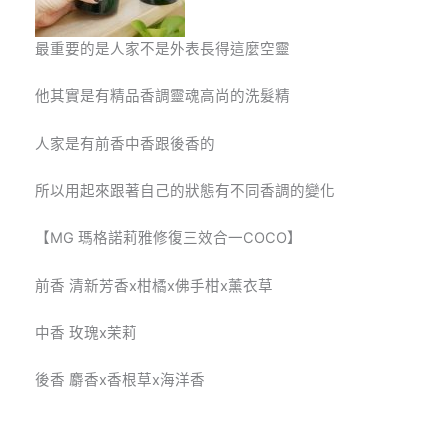
最重要的是人家不是外表長得這麼空靈
他其實是有精品香調靈魂高尚的洗髮精
人家是有前香中香跟後香的
所以用起來跟著自己的狀態有不同香調的變化
【MG 瑪格諾莉雅修復三效合一COCO】
前香 清新芳香x柑橘x佛手柑x薰衣草
中香 玫瑰x茉莉
後香 麝香x香根草x海洋香