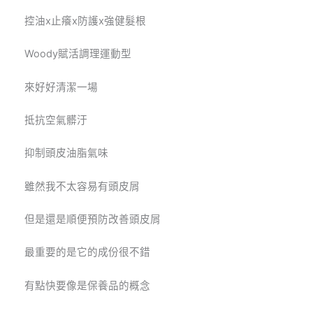
控油x止癢x防護x強健髮根
Woody
賦活調理運動型
來好好清潔一場
抵抗空氣髒汙
抑制頭皮油脂氣味
雖然我不太容易有頭皮屑
但是還是順便預防改善頭皮屑
最重要的是它的成份很不錯
有點快要像是保養品的概念