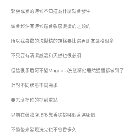
緊張或累的時候不知道為什麼就會發生
頭會超油有時候還會敏感燙燙的之類的
所以我喜歡的洗髮精的規格要比選男朋友嚴格很多
不只要有清潔感溫和天然也很必須
但這很矛盾阿不過
Magnolia
洗髮精他居然通通都做到了
針對不同狀態不同需求
要怎麼準確的抓到重點
以前在藥妝店頂多靠香味挑哪個香選哪個
不過後來發現洗完也不會香多久