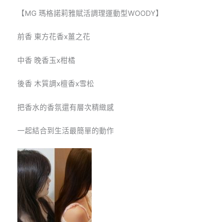
【MG 瑪格諾莉雅賦活調理運動型WOODY】
前香 東方花香x薑之花
中香 晚香玉x柑橘
後香 木質調x檀香x雪松
把香水的香氛還有層次精緻感
一起結合到生活最簡單的動作