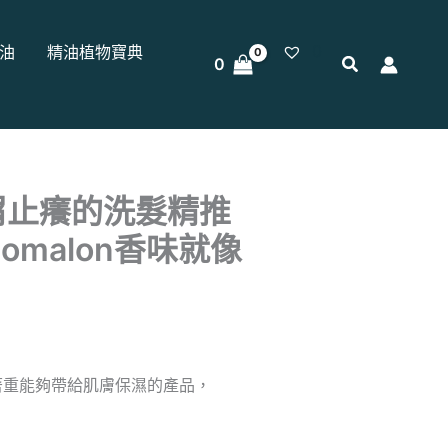
0
油
精油植物寶典
0
屑止癢的洗髮精推
omalon香味就像
著重能夠帶給肌膚保濕的產品，