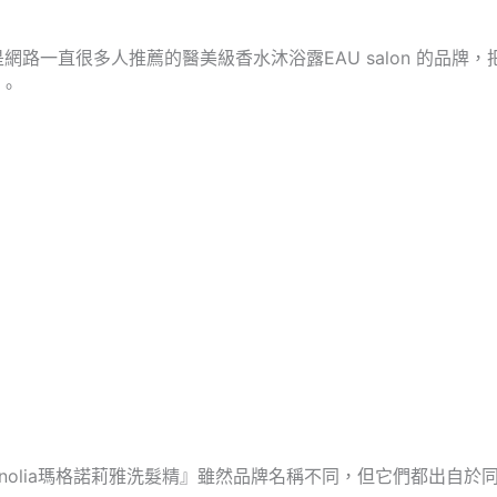
精他是網路一直很多人推薦的醫美級香水沐浴露EAU salon 的品
。
 Magnolia瑪格諾莉雅洗髮精』雖然品牌名稱不同，但它們都出自於