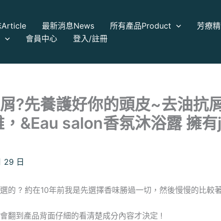
誌
Article
最新消息
News
所有產品
Product
芳療精
a
會員中心
登入/註冊
屑?先養護好你的頭皮~去油抗
&Eau salon香氛沐浴露 擁有j
月 29 日
選的 ? 約在10年前我是先選擇香味勝過一切，然後慢慢的比較
會翻到產品背面仔細的看清楚成分內容才決定 !