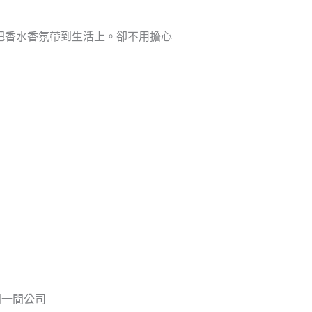
牌，把香水香氛帶到生活上。卻不用擔心
同一間公司