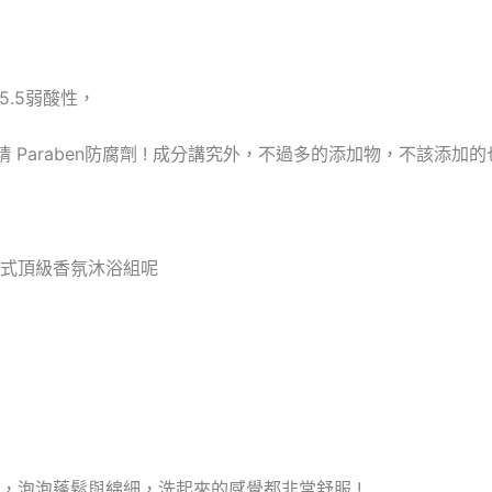
H5.5弱酸性，
 Paraben防腐劑 ! 成分講究外，不過多的添加物，不該添加的
式頂級香氛沐浴組呢
，泡泡蓬鬆與綿細，洗起來的感覺都非常舒服 !