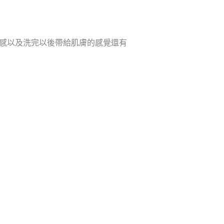
壓感以及洗完以後帶給肌膚的感覺還有