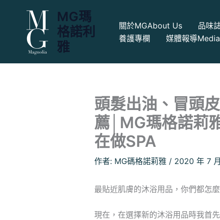
跳
MG瑪
至
關於MG
About Us
品味
格諾利
主
養護專欄
媒體報導
Medi
要
雅
內
容
頭髮出油、冒頭皮
薦│MG瑪格諾莉雅，
在做SPA
作者:
MG碼格諾莉雅
/
2020 年 7 
最貼近肌膚的沐浴用品，你們都怎麼
現在，在選擇新的沐浴用品時我首先