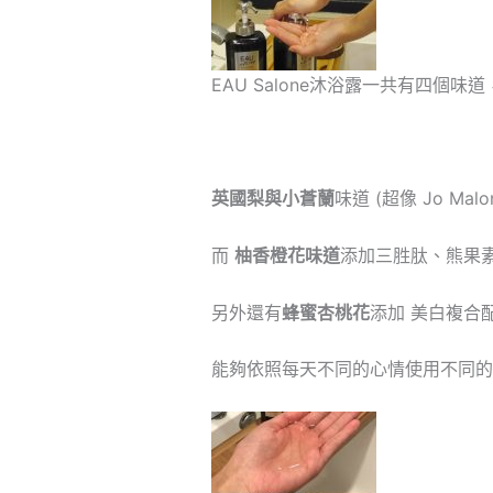
EAU Salone沐浴露一共有四
英國梨與小蒼蘭
味道 (超像 Jo M
而
柚香橙花味道
添加三胜肽、熊果素
另外還有
蜂蜜杏桃花
添加 美白複合
能夠依照每天不同的心情使用不同的