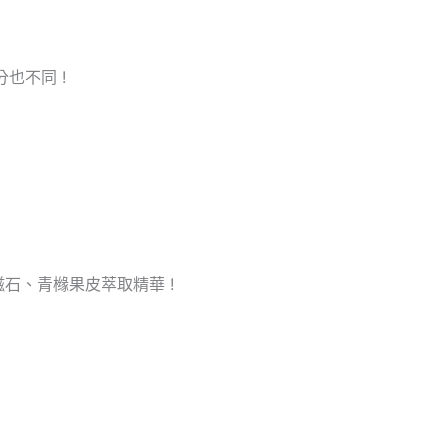
也不同 !
石、青橼果皮萃取精華 !