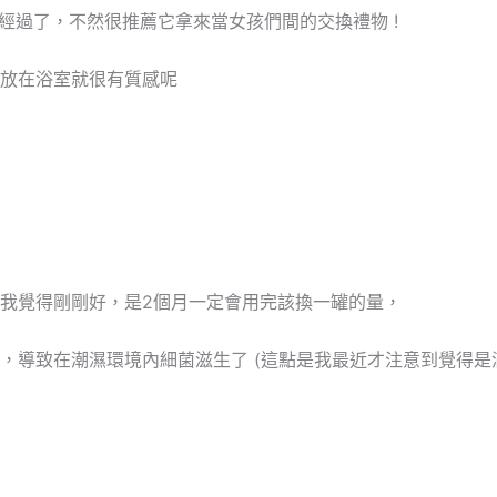
已經過了，不然很推薦它拿來當女孩們間的交換禮物 !
放在浴室就很有質感呢
說少我覺得剛剛好，是2個月一定會用完該換一罐的量，
，導致在潮濕環境內細菌滋生了 (這點是我最近才注意到覺得是