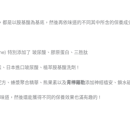
個味道，都是以胺基酸為基底，然後再依味道的不同其中所含的保養成分
alone) 特別添加了 玻尿酸、膠原蛋白、三胜肽
、日本進口玻尿酸、植萃胺基酸洗劑 !
配方、蜂漿聚合精華、熊果素以及
青檸羅勒
添加神經橀安、鎖水磁
味道，然後還能獲得不同的保養效果也滿有趣的 !